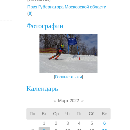
Приз Губернатора Московской области
(
0
)
Фотографии
[
Горные лыжи
]
Календарь
«
Март 2022
»
Пн
Вт
Ср
Чт
Пт
Сб
Вс
1
2
3
4
5
6