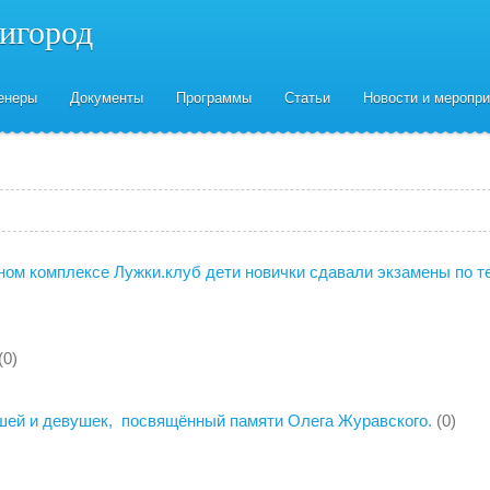
нигород
енеры
Документы
Программы
Статьи
Новости и меропри
жном комплексе Лужки.клуб дети новички сдавали экзамены по т
(0)
шей и девушек, посвящённый памяти Олега Журавского.
(0)