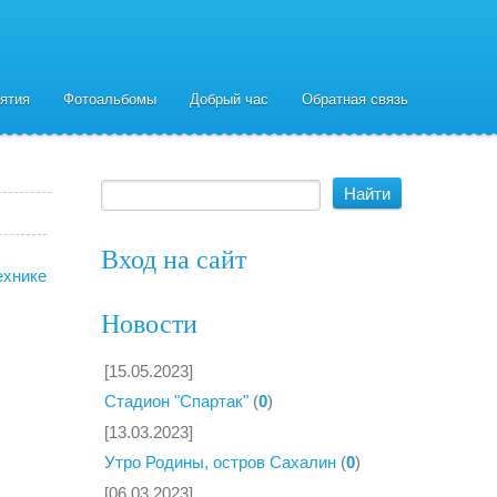
ятия
Фотоальбомы
Добрый час
Обратная связь
Вход на сайт
ехнике
Новости
[15.05.2023]
Стадион "Спартак"
(
0
)
[13.03.2023]
Утро Родины, остров Сахалин
(
0
)
[06.03.2023]