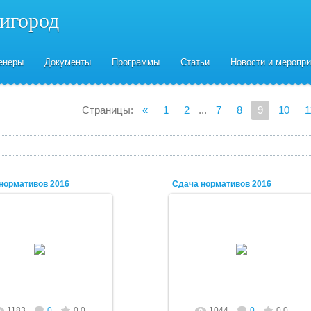
нигород
енеры
Документы
Программы
Статьи
Новости и меропри
Страницы
:
«
1
2
...
7
8
9
10
1
нормативов 2016
Сдача нормативов 2016
03.09.2016
03.09.2016
Vadiolator
Vadiolator
1183
0
0.0
1044
0
0.0