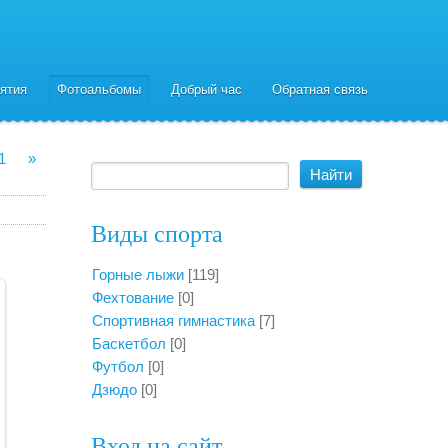
ятия
Фотоальбомы
Добрый час
Обратная связь
1
»
Виды спорта
Горные лыжи
[119]
Фехтование
[0]
Спортивная гимнастика
[7]
Баскетбол
[0]
Футбол
[0]
Дзюдо
[0]
Вход на сайт