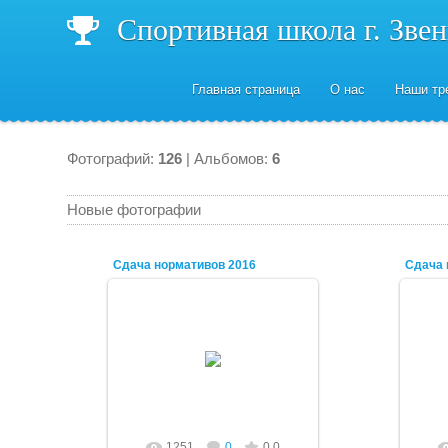
Спортивная школа г. Зве
Главная страница
О нас
Наши тр
Фотографий:
126
| Альбомов:
6
Новые фотографии
Сдача нормативов 2016
Сдача 
03.09.2016
Vadiolator
1251
0
0.0